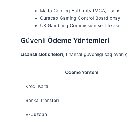
Malta Gaming Authority (MGA) lisansı
Curacao Gaming Control Board onayı
UK Gambling Commission sertifikası
Güvenli Ödeme Yöntemleri
Lisanslı slot siteleri
, finansal güvenliği sağlayan 
Ödeme Yöntemi
Kredi Kartı
Banka Transferi
E-Cüzdan