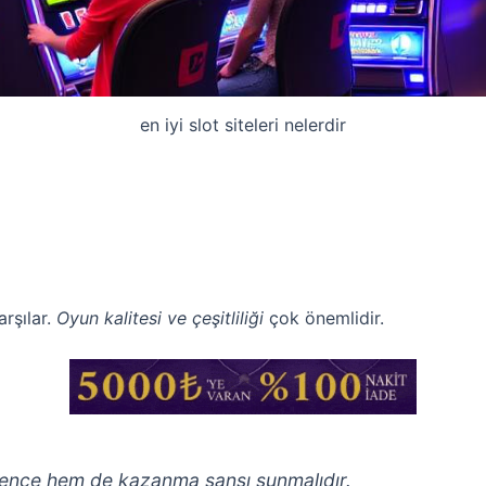
en iyi slot siteleri nelerdir
arşılar.
Oyun kalitesi ve çeşitliliği
çok önemlidir.
eğlence hem de kazanma şansı sunmalıdır.