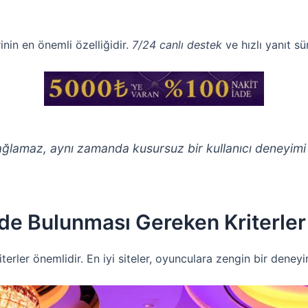
inin en önemli özelliğidir.
7/24 canlı destek
ve hızlı yanıt sü
 sağlamaz, aynı zamanda kusursuz bir kullanıcı deneyimi
inde Bulunması Gereken Kriterler
erler önemlidir. En iyi siteler, oyunculara zengin bir deney