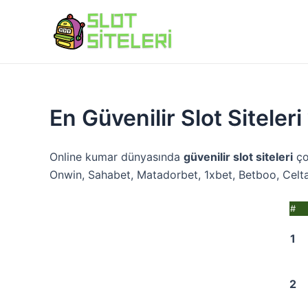
İçeriğe
atla
En Güvenilir Slot Siteler
Online kumar dünyasında
güvenilir slot siteleri
ço
Onwin, Sahabet, Matadorbet, 1xbet, Betboo, Celtab
#
1
2