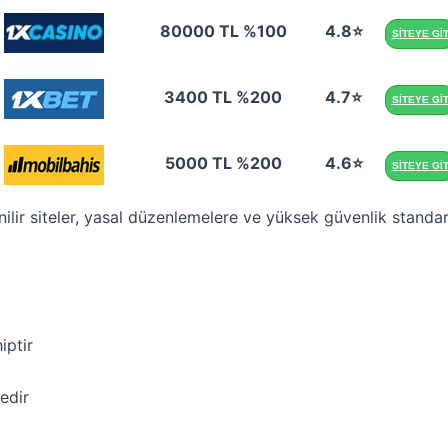
80000 TL %100
4.8⭐
SİTEYE Gİ
3400 TL %200
4.7⭐
SİTEYE Gİ
5000 TL %200
4.6⭐
SİTEYE Gİ
lir siteler, yasal düzenlemelere ve yüksek güvenlik standartla
iptir
edir