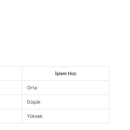
İşlem Hızı
Orta
Düşük
Yüksek